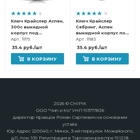
5
11
Ключ Крайслер Аспен,
Ключ Крайслер
300c выкидной
Себринг, Аспен
корпус под
выкидной корпус под
переделку
переделку
Арт.: 11175
Арт.: 11183
35.4
руб.
/шт
35.4
руб.
/шт
В КОРЗИНУ
В КОРЗИНУ
2026 © CHIPIK
ООО "Чип и Ко" УНП 193717836
директор Кравцов Роман Сергеевич на основании
устава.
Юр. Адрес 220040, г. Минск, 3-ий переулок Можайского,
д.11, пом. 109 Регистрация в Торговом реестре 19.12.18