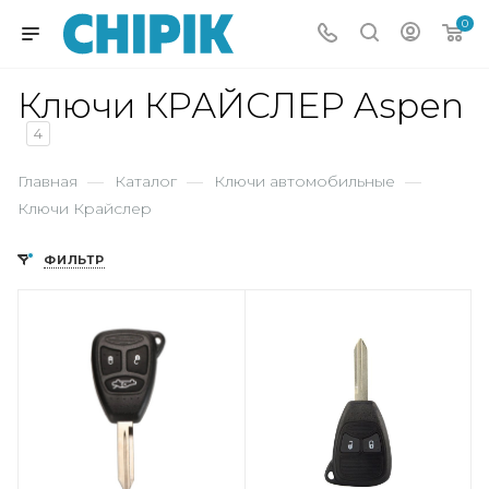
0
Ключи КРАЙСЛЕР Aspen
4
Главная
—
Каталог
—
Ключи автомобильные
—
Ключи Крайслер
ФИЛЬТР