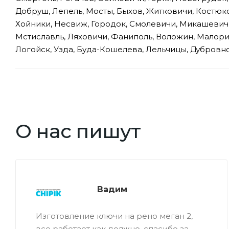
Добруш, Лепель, Мосты, Быхов, Житковичи, Костюк
Хойники, Несвиж, Городок, Смолевичи, Микашевичи,
Мстиславль, Ляховичи, Фаниполь, Воложин, Малорита
Логойск, Узда, Буда-Кошелева, Лельчицы, Дубровн
О нас пишут
Вадим
Изготовление ключи на рено меган 2,
все работает как должно, спасибо за