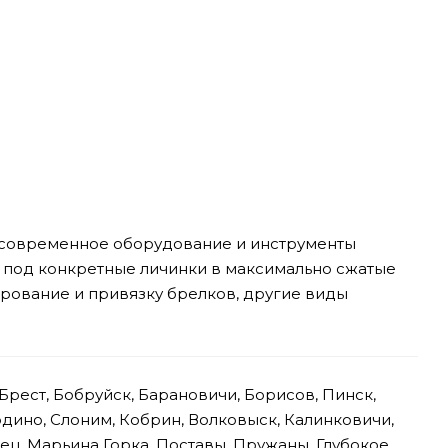
, современное оборудование и инструменты
л под конкретные личинки в максимально сжатые
ирование и привязку брелков, другие виды
Брест, Бобруйск, Барановичи, Борисов, Пинск,
одино, Слоним, Кобрин, Волковыск, Калинковичи,
ец, Марьина Горка, Поставы, Пружаны, Глубокое,