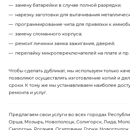
замену батарейки в случае полной разрядки;
нарезку заготовки для вытачивания металлическ
программирование чипа для привязки к иммобил
замену сломанного корпуса;
ремонт личинки замка зажигания, дверей;
перепайку микропереключателей на плате и пр.
Чтобы сделать дубликат, мы используем только к
позволяют осуществлять изготовление копий и де
сроки. К тому же мы устанавливаем наиболее дост
ремонта и услуг.
Предлагаем свои услуги во всех городах Республик
Орша, Мозырь, Новополоцк, Солигорск, Лида, Моло
Сморгонь, Рогачев, Осиповичи, Горки, Новогрудок,