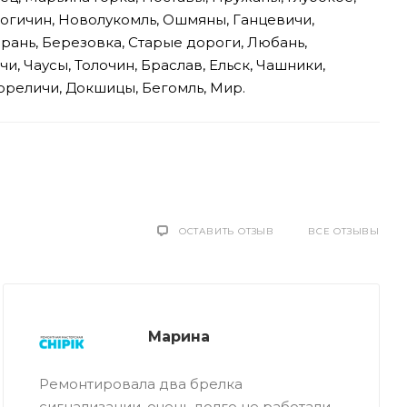
рогичин, Новолукомль, Ошмяны, Ганцевичи,
арань, Березовка, Старые дороги, Любань,
и, Чаусы, Толочин, Браслав, Ельск, Чашники,
ореличи, Докшицы, Бегомль, Мир.
ОСТАВИТЬ ОТЗЫВ
ВСЕ ОТЗЫВЫ
Марина
Ремонтировала два брелка
сигнализации, очень долго не работали ,