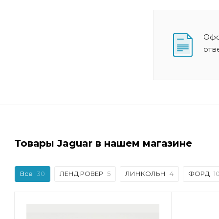
Офо
отв
Товары Jaguar в нашем магазине
Все
30
ЛЕНД РОВЕР
5
ЛИНКОЛЬН
4
ФОРД
1