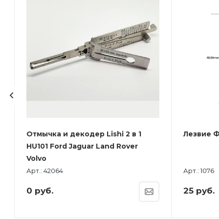
Отмычка и декодер Lishi 2 в 1
Лезвие Ф
HU101 Ford Jaguar Land Rover
Volvo
Арт.: 42064
Арт.: 1076
0
руб.
25
руб.