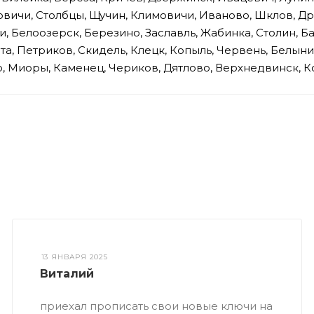
овичи, Столбцы, Щучин, Климовичи, Иваново, Шклов, Д
 Белоозерск, Березино, Заславль, Жабинка, Столин, Б
, Петриков, Скидель, Клецк, Копыль, Червень, Белынич
о, Миоры, Каменец, Чериков, Дятлово, Верхнедвинск, К
13 ЯНВАРЯ 2025
Виталий
приехал прописать свои новые ключи на