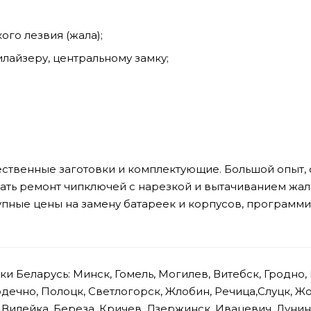
ого лезвия (жала);
айзеру, центральному замку;
ачественные заготовки и комплектующие. Большой опыт
лать ремонт чипключей с нарезкой и вытачиванием жа
упные цены на замену батареек и корпусов, программ
и Беларусь: Минск, Гомель, Могилев, Витебск, Гродно, 
дечно, Полоцк, Светлогорск, Жлобин, Речица,Слуцк, Ж
 Вилейка, Береза, Кричев, Дзержинск, Ивацевич, Лунин