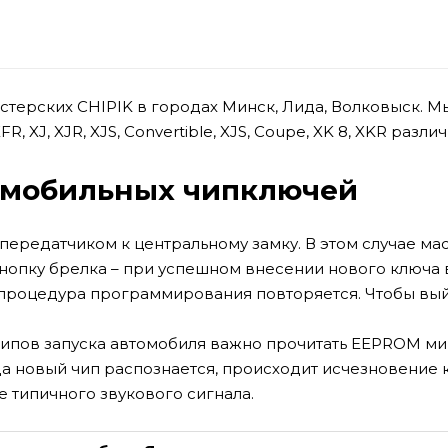
астерских CHIPIK в городах Минск, Лида, Волковыск.
XFR, XJ, XJR, XJS, Convertible, XJS, Coupe, XK 8, XKR раз
омобильных чипключей
ередатчиком к центральному замку. В этом случае маст
кнопку брелка – при успешном внесении нового ключа 
, процедура программирования повторяется. Чтобы вы
чипов запуска автомобиля важно прочитать EEPROM м
гда новый чип распознается, происходит исчезновени
е типичного звукового сигнала.