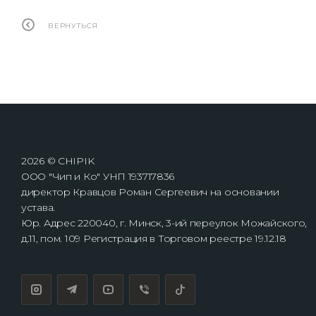
ВЕРНУТЬСЯ
2026 © CHIPIK
ООО "Чип и Ко" УНП 193717836
директор Кравцов Роман Сергеевич на основании
устава.
Юр. Адрес 220040, г. Минск, 3-ий переулок Можайского,
д.11, пом. 109 Регистрация в Торговом реестре 19.12.18