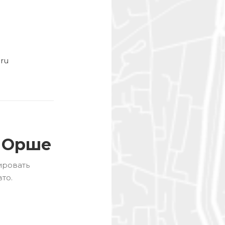
ru
в Орше
ировать
то.