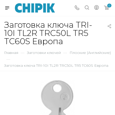
0
Заготовка ключа TRI-
10I TL2R TRC50L TR5
TC60S Европа
Главная
—
Заготовки ключей
—
Плоские (Английские)
—
Заготовка ключа TRI-10I TL2R TRC50L TR5 TC60S Европа