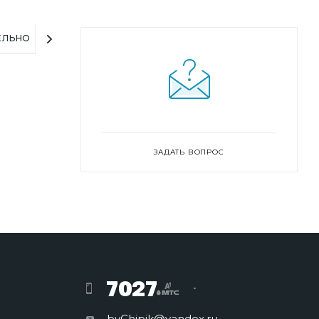
ЕЛЬНО
ЗАДАТЬ ВОПРОС
7027
byChipik@yandex.ru