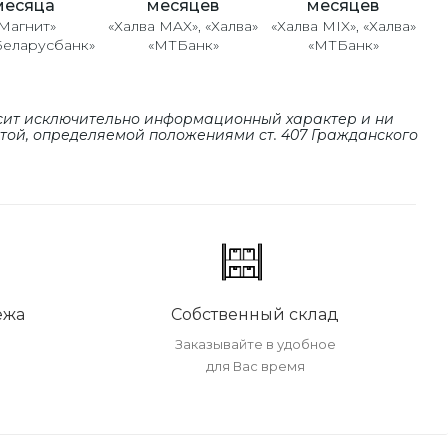
месяцев
месяцев
месяца
«Халва MAX», «Халва»
«Халва MIX», «Халва»
Магнит»
«МТБанк»
«МТБанк»
Беларусбанк»
сит исключительно информационный характер и ни
ртой, определяемой положениями cт. 407 Гражданского
ежа
Собственный склад
Заказывайте в удобное
для Вас время