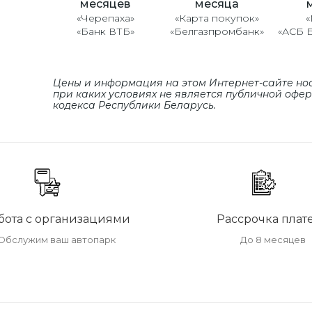
месяцев
месяца
«Черепаха»
«Карта покупок»
«
«Банк ВТБ»
«Белгазпромбанк»
«АСБ 
Цены и информация на этом Интернет-сайте но
при каких условиях не является публичной офе
кодекса Республики Беларусь.
бота с организациями
Рассрочка плат
Обслужим ваш автопарк
До 8 месяцев