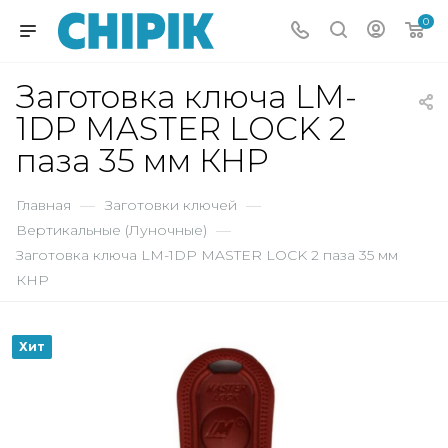
0
Заготовка ключа LM-
1DP MASTER LOCK 2
паза 35 мм КНР
Главная
—
Заготовки ключей
—
Вертикальные (Луночные)
—
Заготовка ключа LM-1DP MASTER LOCK 2 паза 35 мм
КНР
Хит