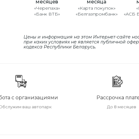
месяцев
месяца
«Черепаха»
«Карта покупок»
«
«Банк ВТБ»
«Белгазпромбанк»
«АСБ 
Цены и информация на этом Интернет-сайте но
при каких условиях не является публичной офе
кодекса Республики Беларусь.
бота с организациями
Рассрочка плат
Обслужим ваш автопарк
До 8 месяцев