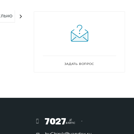
ЕЛЬНО
ЗАДАТЬ ВОПРОС
7027
byChipik@yandex.ru