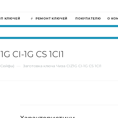
ИП КЛЮЧЕЙ
РЕМОНТ КЛЮЧЕЙ
ПОКУПАТЕЛЮ
О КО
G CI-1G CS 1CI1
-Сейфы)
—
Заготовка ключа Чиза CIZ1G CI-1G CS 1CI1