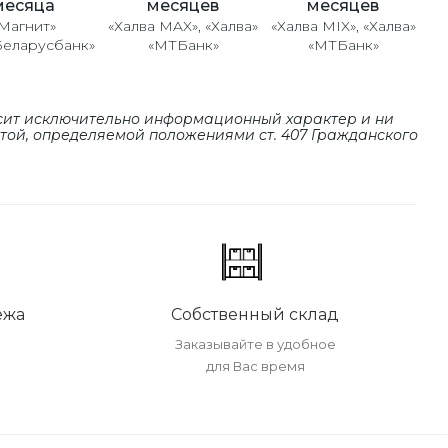
месяцев
месяцев
месяца
«Халва MAX», «Халва»
«Халва MIX», «Халва»
Магнит»
«МТБанк»
«МТБанк»
Беларусбанк»
сит исключительно информационный характер и ни
ртой, определяемой положениями cт. 407 Гражданского
ежа
Собственный склад
Заказывайте в удобное
для Вас время